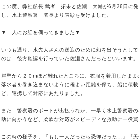
この度、弊社船長 武者 拓未と佐瀬 大輔が6月28日に
し、水上警察署 署長より表彰を受けました。
▼二人にお話を伺ってきました▼
いつも通り、水先人さんの送迎のために船を出そうとして
のは、後方確認を行っていた佐瀬さんだったといいます。
岸壁から２０mほど離れたところに、衣服を着用したまま
落水者を巻き込まないように程よい距離を保ち、船に積載
ど、連携して対応にあたりました。
また、警察署のボートが出払うなか、一早く水上警察署の
助に向かうなど、柔軟な対応がスピーディな救助に一役買
この時の様子を、『もし一人だったら恐怖だった…』『天