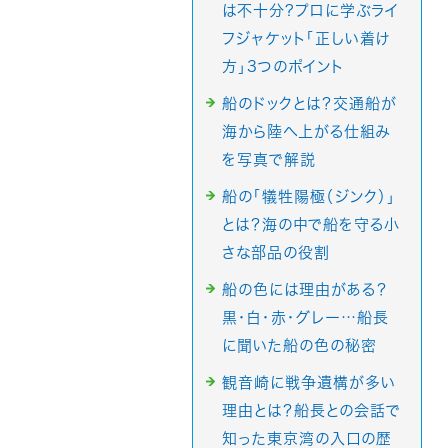
は不十分?プロに学ぶライ
フジャケット「正しい着け
方」3つのポイント
船のドックとは？交通船が
海から陸へ上がる仕組み
を写真で解説
船の「犠牲陽極（ジンク）」
とは？海の中で船を守る小
さな部品の役割
船の色には理由がある？
黒・白・赤・グレー…船長
に聞いた船の色の秘密
観音崎に戦争遺構が多い
理由とは？船長との会話で
知った東京湾の入口の歴