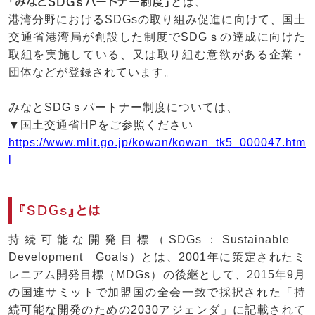
「みなとSDGｓパートナー制度」
とは、
港湾分野におけるSDGsの取り組み促進に向けて、国土
交通省港湾局が創設した制度でSDGｓの達成に向けた
取組を実施している、又は取り組む意欲がある企業・
団体などが登録されています。
みなとSDGｓパートナー制度については、
▼国土交通省HPをご参照ください
https://www.mlit.go.jp/kowan/kowan_tk5_000047.htm
l
『SDGs』とは
持続可能な開発目標（SDGs：Sustainable
Development Goals）とは、2001年に策定されたミ
レニアム開発目標（MDGs）の後継として、2015年9月
の国連サミットで加盟国の全会一致で採択された「持
続可能な開発のための2030アジェンダ」に記載されて