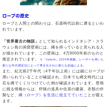
ロープの歴史
ロープと人間との関わりは、石器時代以前に遡るといわ
れています。
「世界最古の物語」
として知られるインドネシア・スラ
ウェシ島の洞窟壁画には、縄を持っていると見られる人
が描かれています。この壁画は、4万8000年前のものと
推定されています。
※『nature』2024年掲載。レーザーを用いた
新たな年代測定法によって導き出された新たな結論による。
また、紀元前2千年代（4千年以上前）には錨にロープが
用いられていることが確認され、日本でも縄文時代には
石を縄でくくりつけていた例が確認されています。壁画
に残る情報からは、狩猟の道具や住居の建築、衣類の作
製など、
縄（ロープ）を生活に役立てていた
ことが窺え
ます。