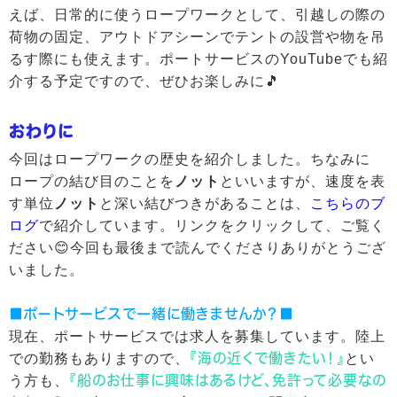
えば、日常的に使うロープワークとして、引越しの際の
荷物の固定、アウトドアシーンでテントの設営や物を吊
るす際にも使えます。ポートサービスのYouTubeでも紹
介する予定ですので、ぜひお楽しみに🎵
おわりに
今回はロープワークの歴史を紹介しました。ちなみに
ロープの結び目のことを
ノット
といいますが、速度を表
す単位
ノット
と深い結びつきがあることは、
こちらのブ
ログ
で紹介しています。リンクをクリックして、ご覧く
ださい😊今回も最後まで読んでくださりありがとうござ
いました。
■ポートサービスで一緒に働きませんか？■
現在、ポートサービスでは求人を募集しています。陸上
での勤務もありますので、
『海の近くで働きたい！』
とい
う方も、
『船のお仕事に興味はあるけど、免許って必要なの