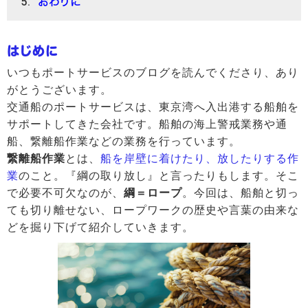
おわりに
はじめに
いつもポートサービスのブログを読んでくださり、あり
がとうございます。
交通船のポートサービスは、東京湾へ入出港する船舶を
サポートしてきた会社です。船舶の海上警戒業務や通
船、繋離船作業などの業務を行っています。
繋離船作業
とは、
船を岸壁に着けたり、放したりする作
業
のこと。『綱の取り放し』と言ったりもします。そこ
で必要不可欠なのが、
綱＝ロープ
。今回は、船舶と切っ
ても切り離せない、ロープワークの歴史や言葉の由来な
どを掘り下げて紹介していきます。