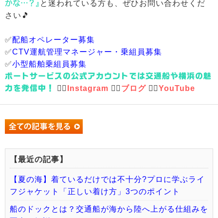
かな…？』
と迷われている方も、ぜひお問い合わせくだ
さい🎵
✅
配船オペレーター募集
✅
CTV運航管理マネージャー・乗組員募集
✅
小型船舶乗組員募集
ポートサービスの公式アカウントでは交通船や横浜の魅
力を発信中！
💁‍♀️
Instagram
💁‍♀️
ブログ
💁‍♀️
YouTube
【最近の記事】
【夏の海】着ているだけでは不十分?プロに学ぶライ
フジャケット「正しい着け方」3つのポイント
船のドックとは？交通船が海から陸へ上がる仕組みを