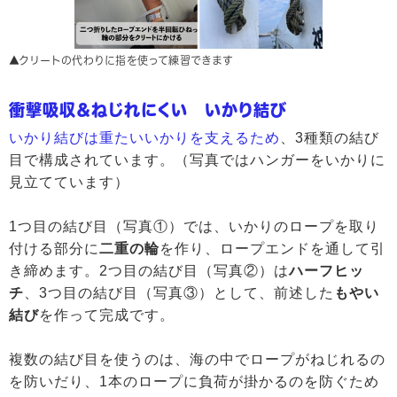
▲クリートの代わりに指を使って練習できます
衝撃吸収＆ねじれにくい いかり結び
いかり結びは重たいいかりを支えるため
、3種類の結び
目で構成されています。（写真ではハンガーをいかりに
見立てています）
1つ目の結び目（写真①）では、いかりのロープを取り
付ける部分に
二重の輪
を作り、ロープエンドを通して引
き締めます。2つ目の結び目（写真②）は
ハーフヒッ
チ
、3つ目の結び目（写真③）として、前述した
もやい
結び
を作って完成です。
複数の結び目を使うのは、海の中でロープがねじれるの
を防いだり、1本のロープに負荷が掛かるのを防ぐため