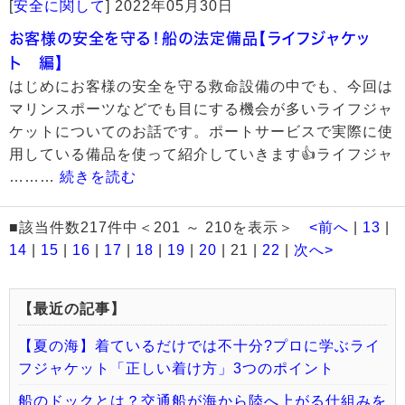
[
安全に関して
]
2022年05月30日
お客様の安全を守る！船の法定備品【ライフジャケッ
ト 編】
はじめにお客様の安全を守る救命設備の中でも、今回は
マリンスポーツなどでも目にする機会が多いライフジャ
ケットについてのお話です。ポートサービスで実際に使
用している備品を使って紹介していきます👍ライフジャ
………
続きを読む
■該当件数217件中＜201 ～ 210を表示＞
<前へ
|
13
|
14
|
15
|
16
|
17
|
18
|
19
|
20
| 21 |
22
|
次へ>
【最近の記事】
【夏の海】着ているだけでは不十分?プロに学ぶライ
フジャケット「正しい着け方」3つのポイント
船のドックとは？交通船が海から陸へ上がる仕組みを