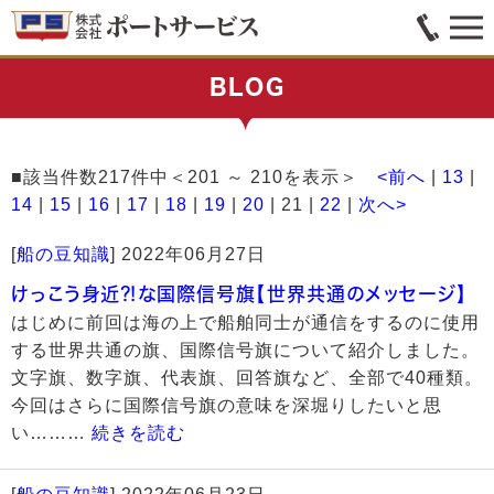
BLOG
■該当件数217件中＜201 ～ 210を表示＞
<前へ
|
13
|
14
|
15
|
16
|
17
|
18
|
19
|
20
| 21 |
22
|
次へ>
[
船の豆知識
]
2022年06月27日
けっこう身近⁈な国際信号旗【世界共通のメッセージ】
はじめに前回は海の上で船舶同士が通信をするのに使用
する世界共通の旗、国際信号旗について紹介しました。
文字旗、数字旗、代表旗、回答旗など、全部で40種類。
今回はさらに国際信号旗の意味を深堀りしたいと思
い………
続きを読む